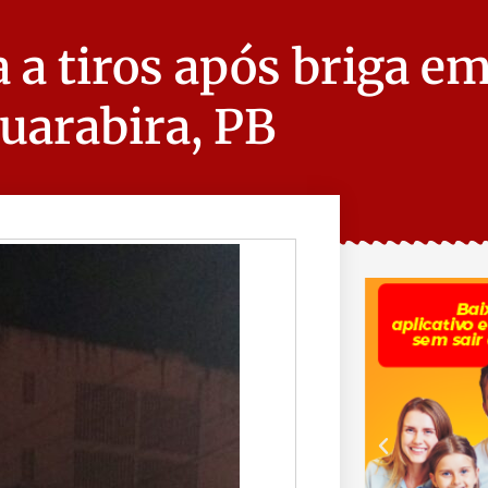
 a tiros após briga em
Guarabira, PB