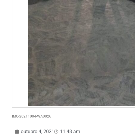
IMG-20211004-WA0026
outubro 4, 2021
11:48 am