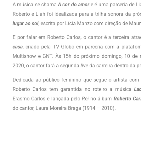
A música se chama
A cor do amor
e é uma parceria de L
Roberto e Liah foi idealizada para a trilha sonora da p
lugar ao sol
, escrita por Lícia Manzo com direção de Maurí
E por falar em Roberto Carlos, o cantor é a terceira at
casa
, criado pela TV Globo em parceria com a platafo
Multishow e GNT. Às 15h do próximo domingo, 10 de m
2020, o cantor fará a segunda
live
da carreira dentro da 
Dedicada ao público feminino que segue o artista com f
Roberto Carlos tem garantida no roteiro a música
La
Erasmo Carlos e lançada pelo
Rei
no álbum
Roberto Car
do cantor, Laura Moreira Braga (1914 – 2010).