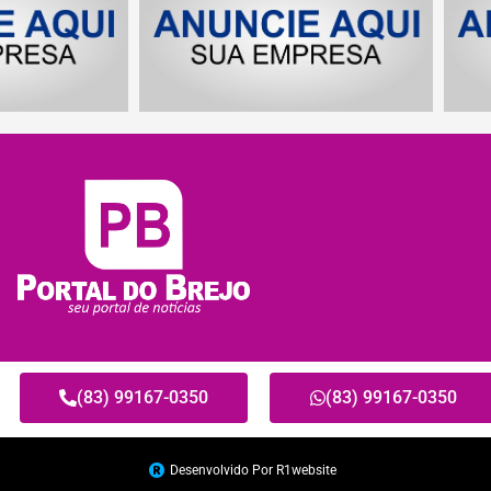
(83) 99167-0350
(83) 99167-0350
Desenvolvido Por R1website