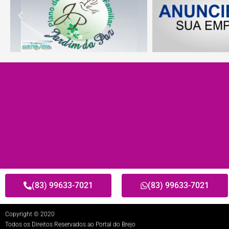
(83) 99633-7021
(83) 99633-7021
Copyright © 2020
Todos os Direitos Reservados ao Portal do Brejo