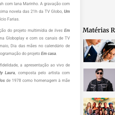
iah com Iana Marinho. A gravação com
róxima novela das 21h da TV Globo,
Um
cio Farias.
Matérias R
ração do projeto multimídia de
lives
Em
rma Globoplay e com os canais de TV
aio, Dia das mães no calendário de
programação do projeto
Em casa
.
idelidade, a apresentação ao vivo de
dy Laura
, composta pelo artista com
los
de 1978 como homenagem à mãe