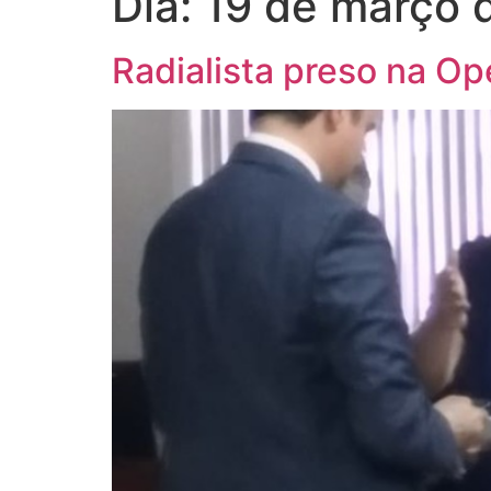
Dia:
19 de março 
Radialista preso na Op