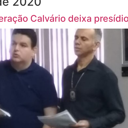
de 2020
eração Calvário deixa presídi