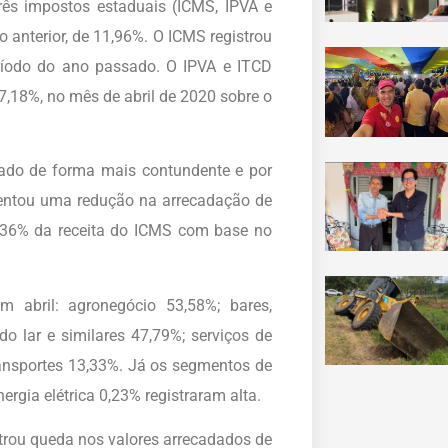
rês impostos estaduais (ICMS, IPVA e
 anterior, de 11,96%. O ICMS registrou
eríodo do ano passado. O IPVA e ITCD
7,18%, no mês de abril de 2020 sobre o
zado de forma mais contundente e por
sentou uma redução na arrecadação de
m 36% da receita do ICMS com base no
 abril: agronegócio 53,58%; bares,
do lar e similares 47,79%; serviços de
ransportes 13,33%. Já os segmentos de
ergia elétrica 0,23% registraram alta.
istrou queda nos valores arrecadados de