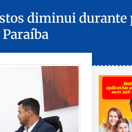
stos diminui durante 
 Paraíba