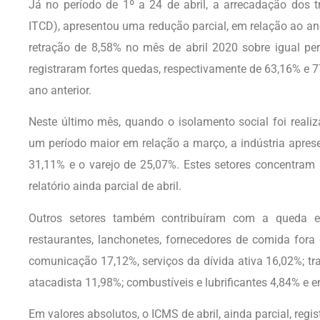
Já no período de 1º a 24 de abril, a arrecadação dos t
ITCD), apresentou uma redução parcial, em relação ao ano
retração de 8,58% no mês de abril 2020 sobre igual p
registraram fortes quedas, respectivamente de 63,16% e 7
ano anterior.
Neste último mês, quando o isolamento social foi reali
um período maior em relação a março, a indústria apre
31,11% e o varejo de 25,07%. Estes setores concentra
relatório ainda parcial de abril.
Outros setores também contribuíram com a queda em
restaurantes, lanchonetes, fornecedores de comida fora 
comunicação 17,12%, serviços da dívida ativa 16,02%; t
atacadista 11,98%; combustíveis e lubrificantes 4,84% e en
Em valores absolutos, o ICMS de abril, ainda parcial, reg