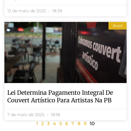
12 de maio de 2025
18:39
Brasil
Lei Determina Pagamento Integral De
Couvert Artístico Para Artistas Na PB
7 de maio de 2025
18:18
1
2
3
4
5
6
7
8
9
10